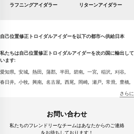
ラフニングアイダラー
リターンアイダラー
自己位置修正トロイダルアイダーを以下の都市へ供給
日本
私たちは自己位置修正トロイダルアイダーを次の国に輸出して
います:
愛知県
安城
熱田
蒲郡
半田
碧南
一宮
稲沢
刈谷
春日井
小牧
興南
名古屋
西尾
岡崎
瀬戸
常滑
豊橋
豊川
豊田
秋田
能代
大館
青森
八戸
弘前
千葉
さらに
長生郡
船橋
市原
市川
柏
木更津
松戸
習志野
成田
野田
佐原
浦安
愛媛
今治
松山
新居浜
西条
宇和島
お問い合わせ
八幡浜
福井
鯖江
武生
敦賀
福岡
飯塚
北九州
私たちのフレンドリーなチームはあなたからのご連絡
をお待ちしております！
久留米
能形
大川
大牟田
田川
福島
会津若松
いわき