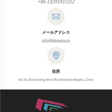
+86-13291921212
東村山
日野
小平
小金井
国分寺
町田
三鷹
武蔵野
青梅
立川
東京
鳥取
倉吉
米子
富山
高岡
和歌山
海南
那智勝浦
酒田
鶴岡
山形
米沢
山口
萩
鳳凰
岩国
下松
下関
徳山
宇部
山梨
甲府
メールアドレス
info@kilomega.cn
住所
No.39, Huancheng West Road.Haishu.Ningbo, China