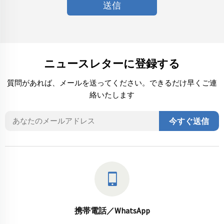
送信
石巻
気仙沼
塩釜
宮崎
都城
日南
延岡
長野
松本
岡谷
諏訪
上田
長崎
平戸
諫早
大村
佐世保
島原
奈良
橿原
天理
大和郡山
新潟
上越
柏崎
長岡
新津
ニュースレターに登録する
三条
大分
別府
日田
中津
佐伯
宇佐
臼杵
岡山
笠岡
倉敷
玉野
津山
沖縄
那覇
大坂
大東
東大阪
質問があれば、メールを送ってください。できるだけ早くご連
絡いたします
枚方
池田
泉大津
泉佐野
門真
岸和田
松原
守口
寝屋川
堺
吹田
高槻
豊中
八尾
佐賀
伊万里
唐津
今すぐ送信
鳥栖
埼玉
上尾
朝霞
秩父
深谷
行田
入間
川越
川口
越谷
熊谷
草加
戸田
蕨
滋賀
彦根
大津
信楽
島根
出雲
益田
松江
静岡
熱海
富士
藤枝
富士宮
御殿場
浜北
浜松
伊東
三島
沼津
島田
清水
焼津
栃木
足利
鹿沼
日光
小山
佐野
宇都宮
徳島
阿南
携帯電話／WhatsApp
小松島
鳴門
徳島県
東京都
長府
府中
銀座
八王子