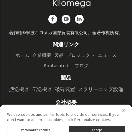
著作権©寧波キロメガ国際貿易有限公司。全著作権所有。
関連リンク
ホーム
企業概要
製品
プロジェクト
ニュース
Kontakuto Us
ブログ
製品
搬送機器
伝送機器
破砕装置
スクリーニング設備
会社概要
会社概要
工場表示
私たちの強み
We use cookies and similar tools to provide our services. If you
don't want to accept all cookies, click Personalize cookies.
プライバシーポリシー
Personalize cookies
Accept