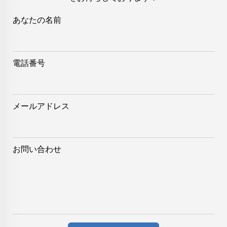
光里山
岐阜
各務原
大垣
多治見
高山
土岐
群馬
あなたの名前
伊勢崎
桐生
前橋
太田
高崎
館林
富岡
広島
福山
因島
呉
三原
尾道
北海道
旭川
美唄
千歳
江別
電話番号
函館
岩見沢
北見
釧路
室蘭
根室
登別
帯広
小樽
留萌
札幌
苫小牧
稚内
夕張
兵庫
明石
明石
尼崎
芦屋
姫路
伊丹
加古川
川西
神戸
三木
西宮
宝塚
メールアドレス
高砂
茨城
日立
ひたちなか
北茨城
古河
水戸
下館
土浦
筑波研究学園都市
石川
加賀
金沢
小松
七尾
お問い合わせ
岩手
釜石
宮古
水沢
盛岡
香川
丸亀
坂出
高松
鹿児島
鹿屋
仙台
神奈川県
厚木
茅ヶ崎
藤沢
秦野
箱根
平塚
鎌倉
川崎
三浦
小田原
相模原
大和
横浜
横須賀
高知
熊本
荒尾
水俣
八代
京東
舞鶴
宇治
三重
伊勢
桑名
松阪
鈴鹿
津
上野
四日市
宮城